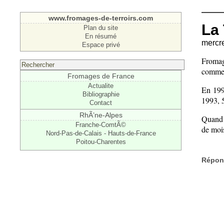
www.fromages-de-terroirs.com
La
Plan du site
En résumé
mercr
Espace privé
Fromage
comme 
Fromages de France
Actualite
En 199
Bibliographie
1993, 
Contact
RhÃ’ne-Alpes
Quand i
Franche-ComtÃ©
de mois
Nord-Pas-de-Calais - Hauts-de-France
Poitou-Charentes
Répond