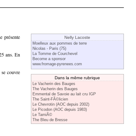
se présente
Nelly Lacoste
Moelleux aux pommes de terre
Nicolas - Paris (75)
25 ans. En
La Tomme de Courchevel
Become a sponsor
www.fromage-pyrenees.com
t se couvre
Dans la même rubrique
Le Vacherin des Bauges
The Vacherin des Bauges
Emmental de Savoie au lait cru IGP
The Saint-FÃ©licien
Le Chevrotin (AOC depuis 2002)
Le Picodon (AOC depuis 1983)
Le TamiÃ©
The Bleu de Bresse