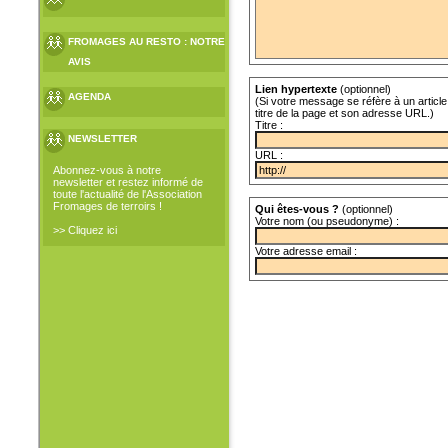
FROMAGES AU RESTO : NOTRE
AVIS
Lien hypertexte
(optionnel)
AGENDA
(Si votre message se réfère à un article 
titre de la page et son adresse URL.)
Titre :
NEWSLETTER
URL :
Abonnez-vous à notre
newsletter et restez informé de
toute l'actualité de l'Association
Fromages de terroirs !
Qui êtes-vous ?
(optionnel)
Votre nom (ou pseudonyme) :
>> Cliquez ici
Votre adresse email :