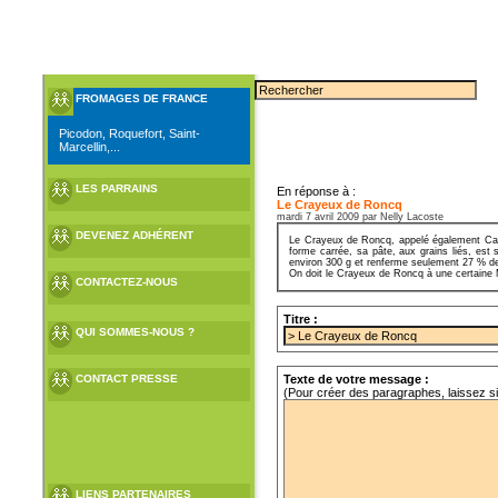
FROMAGES DE FRANCE
Picodon, Roquefort, Saint-
Marcellin,...
LES PARRAINS
En réponse à :
Le Crayeux de Roncq
mardi 7 avril 2009 par Nelly Lacoste
DEVENEZ ADHÉRENT
Le Crayeux de Roncq, appelé également Carr
forme carrée, sa pâte, aux grains liés, es
environ 300 g et renferme seulement 27 % d
On doit le Crayeux de Roncq à une certaine M
CONTACTEZ-NOUS
Titre :
QUI SOMMES-NOUS ?
Texte de votre message :
CONTACT PRESSE
(Pour créer des paragraphes, laissez s
LIENS PARTENAIRES