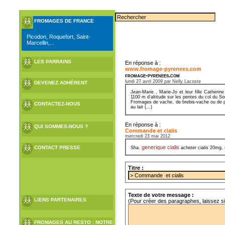
FROMAGES DE FRANCE
Picodon, Roquefort, Saint-
Marcellin,...
LES PARRAINS
En réponse à :
www.fromage-pyrenees.com
fromage-pyrenees.com
lundi 27 avril 2009 par Nelly Lacoste
DEVENEZ ADHÉRENT
Jean-Marie , Marie-Jo et leur fille Cather
1100 m d’altitude sur les pentes du col du S
Fromages de vache, de brebis-vache ou de pur
CONTACTEZ-NOUS
au lait (...)
En réponse à :
QUI SOMMES-NOUS ?
Commande et cialis
mercredi 23 mai 2012
generique cialis
CONTACT PRESSE
Sha.
acheter cialis 20mg,
Titre :
Texte de votre message :
LIENS PARTENAIRES
(Pour créer des paragraphes, laissez s
FROMAGES AU RESTO : NOTRE