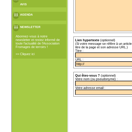
AVIS
AGENDA
NEWSLETTER
Abonnez-vous à notre
newsletter et restez informé de
Lien hypertexte
(optionnel)
toute l'actualité de l'Association
(Si votre message se réfère à un article 
Fromages de terroirs !
titre de la page et son adresse URL.)
Titre :
>> Cliquez ici
URL :
Qui êtes-vous ?
(optionnel)
Votre nom (ou pseudonyme) :
Votre adresse email :