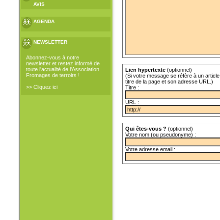
AVIS
AGENDA
NEWSLETTER
Abonnez-vous à notre
newsletter et restez informé de
toute l'actualité de l'Association
Lien hypertexte
(optionnel)
Fromages de terroirs !
(Si votre message se réfère à un article 
titre de la page et son adresse URL.)
>> Cliquez ici
Titre :
URL :
Qui êtes-vous ?
(optionnel)
Votre nom (ou pseudonyme) :
Votre adresse email :