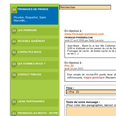
FROMAGES DE FRANCE
Picodon, Roquefort, Saint-
Marcellin,...
LES PARRAINS
En réponse à :
www.fromage-pyrenees.com
fromage-pyrenees.com
lundi 27 avril 2009 par Nelly Lacoste
DEVENEZ ADHÉRENT
Jean-Marie , Marie-Jo et leur fille Cather
1100 m d’altitude sur les pentes du col du S
Fromages de vache, de brebis-vache ou de pur
CONTACTEZ-NOUS
au lait (...)
En réponse à :
QUI SOMMES-NOUS ?
Prix 20
jeudi 14 juin 2012
CONTACT PRESSE
Este estado de excitaciÃ³n puede durar a
viagra generique
inlÃ©ressanle,
Ã‰videment
Titre :
LIENS PARTENAIRES
Texte de votre message :
(Pour créer des paragraphes, laissez s
FROMAGES AU RESTO : NOTRE