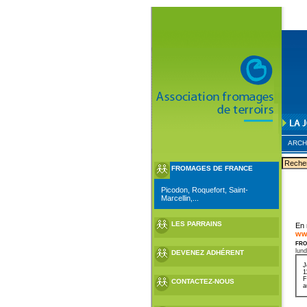
ARCH
FROMAGES DE FRANCE
Picodon, Roquefort, Saint-
Marcellin,...
LES PARRAINS
En 
ww
fro
lund
DEVENEZ ADHÉRENT
J
1
F
CONTACTEZ-NOUS
a