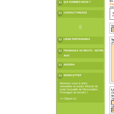
En 
QUI SOMMES-NOUS ?
Con
mar
CONTACT PRESSE
a
b
Ti
LIENS PARTENAIRES
Te
(P
FROMAGES AU RESTO : NOTRE
AVIS
AGENDA
NEWSLETTER
Abonnez-vous à notre
newsletter et restez informé de
toute l'actualité de l'Association
Li
Fromages de terroirs !
(S
ti
>> Cliquez ici
Ti
U