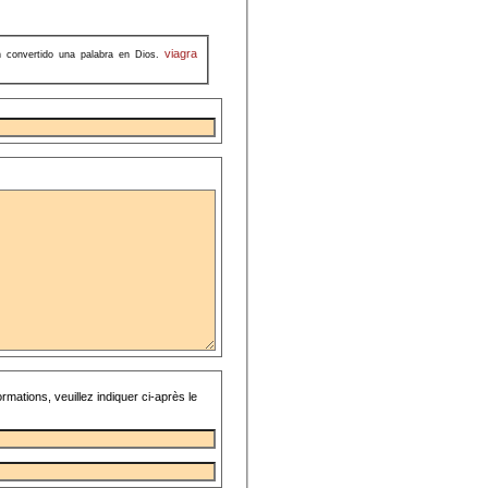
viagra
 convertido una palabra en Dios.
rmations, veuillez indiquer ci-après le