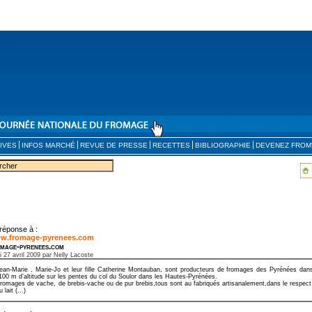
IVES
INFOS MARCHÉ
REVUE DE PRESSE
RECETTES
BIBLIOGRAPHIE
DEVENEZ FROM
réponse à :
w.fromage-pyrenees.com
mage-pyrenees.com
i 27 avril 2009 par Nelly Lacoste
ean-Marie , Marie-Jo et leur fille Catherine Montauban, sont producteurs de fromages des Pyrénées da
100 m d’altitude sur les pentes du col du Soulor dans les Hautes-Pyrénées.
romages de vache, de brebis-vache ou de pur brebis,tous sont au fabriqués artisanalement,dans le respect de
u lait (...)