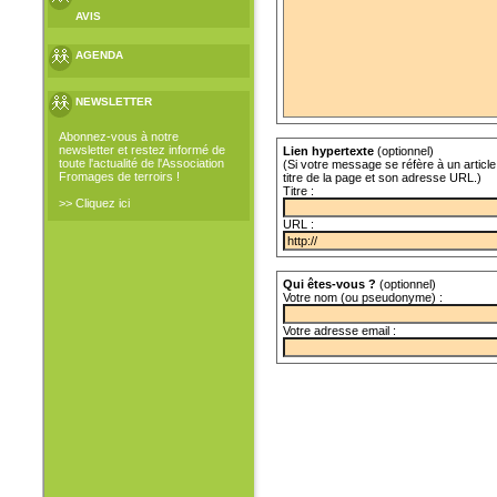
AVIS
AGENDA
NEWSLETTER
Abonnez-vous à notre
newsletter et restez informé de
Lien hypertexte
(optionnel)
toute l'actualité de l'Association
(Si votre message se réfère à un article 
Fromages de terroirs !
titre de la page et son adresse URL.)
Titre :
>> Cliquez ici
URL :
Qui êtes-vous ?
(optionnel)
Votre nom (ou pseudonyme) :
Votre adresse email :