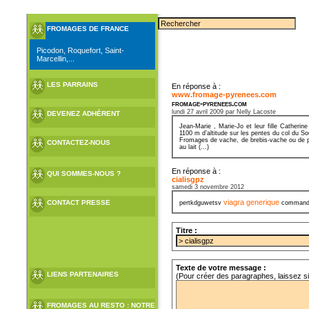
FROMAGES DE FRANCE
Picodon, Roquefort, Saint-
Marcellin,...
LES PARRAINS
En réponse à :
www.fromage-pyrenees.com
fromage-pyrenees.com
lundi 27 avril 2009 par Nelly Lacoste
DEVENEZ ADHÉRENT
Jean-Marie , Marie-Jo et leur fille Cather
1100 m d’altitude sur les pentes du col du S
Fromages de vache, de brebis-vache ou de pur
CONTACTEZ-NOUS
au lait (...)
En réponse à :
QUI SOMMES-NOUS ?
cialisgpz
samedi 3 novembre 2012
viagra generique
CONTACT PRESSE
pertkdguwetsv
commander
Titre :
Texte de votre message :
LIENS PARTENAIRES
(Pour créer des paragraphes, laissez s
FROMAGES AU RESTO : NOTRE