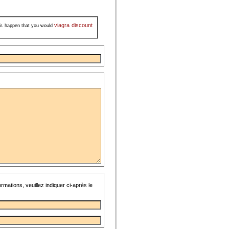
viagra discount
ir. happen that you would
rmations, veuillez indiquer ci-après le