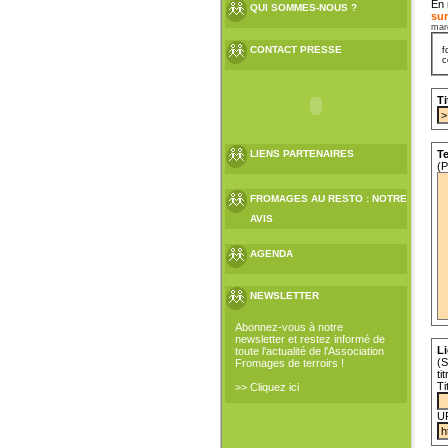
En 
QUI SOMMES-NOUS ?
sur
mar
CONTACT PRESSE
f
c
Ti
LIENS PARTENAIRES
Te
(P
FROMAGES AU RESTO : NOTRE
AVIS
AGENDA
NEWSLETTER
Abonnez-vous à notre
newsletter et restez informé de
Li
toute l'actualité de l'Association
(S
Fromages de terroirs !
ti
Ti
>> Cliquez ici
U