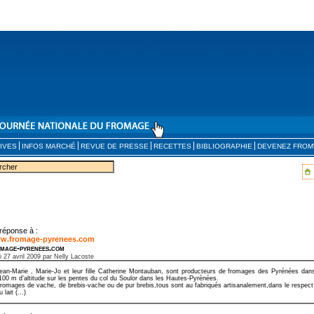
IVES
INFOS MARCHÉ
REVUE DE PRESSE
RECETTES
BIBLIOGRAPHIE
DEVENEZ FROM
réponse à :
w.fromage-pyrenees.com
mage-pyrenees.com
i 27 avril 2009 par Nelly Lacoste
ean-Marie , Marie-Jo et leur fille Catherine Montauban, sont producteurs de fromages des Pyrénées da
100 m d’altitude sur les pentes du col du Soulor dans les Hautes-Pyrénées.
romages de vache, de brebis-vache ou de pur brebis,tous sont au fabriqués artisanalement,dans le respect de
u lait (...)