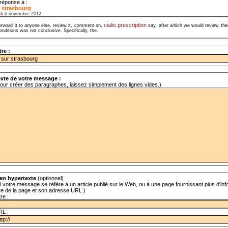
réponse à :
 strasbourg
di 6 novembre 2012
cialis prescription
orward it to anyone else, review it, comment on,
say, after which we would review the
onditions was not conclusive. Specifically, the.
tre :
xte de votre message :
our créer des paragraphes, laissez simplement des lignes vides.)
en hypertexte
(optionnel)
i votre message se réfère à un article publié sur le Web, ou à une page fournissant plus d'info
tre de la page et son adresse URL.)
tre :
RL :