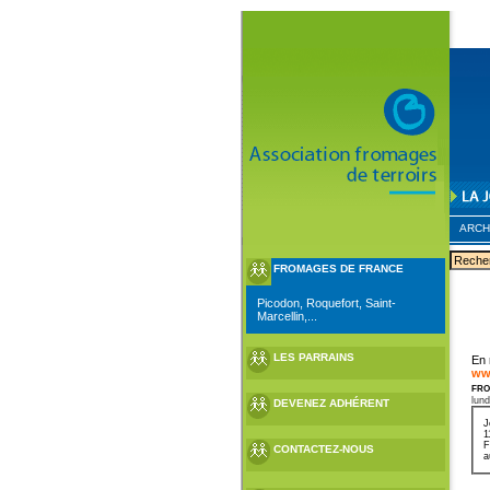
ARCH
FROMAGES DE FRANCE
Picodon, Roquefort, Saint-
Marcellin,...
LES PARRAINS
En 
ww
fro
lund
DEVENEZ ADHÉRENT
J
1
F
CONTACTEZ-NOUS
a