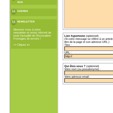
AVIS
AGENDA
NEWSLETTER
Abonnez-vous à notre
newsletter et restez informé de
toute l'actualité de l'Association
Lien hypertexte
(optionnel)
Fromages de terroirs !
(Si votre message se réfère à un article 
titre de la page et son adresse URL.)
>> Cliquez ici
Titre :
URL :
Qui êtes-vous ?
(optionnel)
Votre nom (ou pseudonyme) :
Votre adresse email :