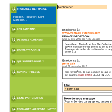
FROMAGES DE FRANCE
Picodon, Roquefort, Saint-
Marcellin,...
LES PARRAINS
En réponse à :
www.fromage-pyrenees.com
fromage-pyrenees.com
lundi 27 avril 2009 par Nelly Lacoste
DEVENEZ ADHÉRENT
Jean-Marie , Marie-Jo et leur fille Cather
1100 m d’altitude sur les pentes du col du S
Fromages de vache, de brebis-vache ou de pur
CONTACTEZ-NOUS
au lait (...)
En réponse à :
QUI SOMMES-NOUS ?
perm sala
jeudi 22 novembre 2012
CONTACT PRESSE
mes frivolitÃ©s. Je sais combien ce que je
cialis online
act ought to
BELIEF IN DEAT
Titre :
LIENS PARTENAIRES
Texte de votre message :
(Pour créer des paragraphes, laissez s
FROMAGES AU RESTO : NOTRE