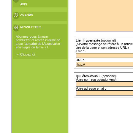
AVIS
AGENDA
NEWSLETTER
Abonnez-vous à notre
newsletter et restez informé de
Lien hypertexte
(optionnel)
toute l'actualité de l'Association
(Si votre message se réfère à un article 
Fromages de terroirs !
titre de la page et son adresse URL.)
Titre :
>> Cliquez ici
URL :
Qui êtes-vous ?
(optionnel)
Votre nom (ou pseudonyme) :
Votre adresse email :