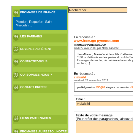
FROMAGES DE FRANCE
Picodon, Roquefort, Saint-
Marcellin,...
LES PARRAINS
En réponse à :
www.fromage-pyrenees.com
fromage-pyrenees.com
lundi 27 avril 2009 par Nelly Lacoste
DEVENEZ ADHÉRENT
Jean-Marie , Marie-Jo et leur fille Cather
1100 m d’altitude sur les pentes du col du S
Fromages de vache, de brebis-vache ou de pur
CONTACTEZ-NOUS
au lait (...)
En réponse à :
QUI SOMMES-NOUS ?
cialisihl
vendredi 23 novembre 2012
viagra
vi
CONTACT PRESSE
pertkdguwetsv
viagra commander
Titre :
Texte de votre message :
LIENS PARTENAIRES
(Pour créer des paragraphes, laissez s
FROMAGES AU RESTO : NOTRE