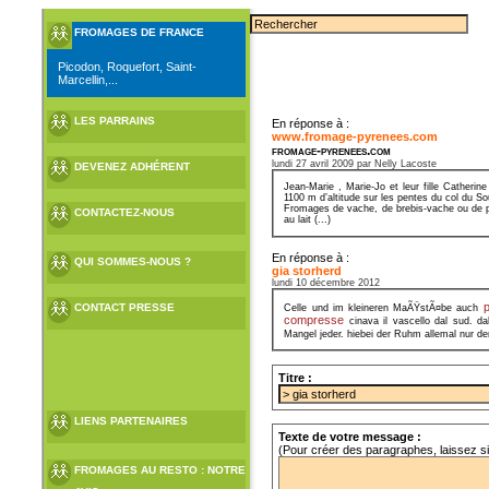
FROMAGES DE FRANCE
Picodon, Roquefort, Saint-
Marcellin,...
LES PARRAINS
En réponse à :
www.fromage-pyrenees.com
fromage-pyrenees.com
lundi 27 avril 2009 par Nelly Lacoste
DEVENEZ ADHÉRENT
Jean-Marie , Marie-Jo et leur fille Cather
1100 m d’altitude sur les pentes du col du S
Fromages de vache, de brebis-vache ou de pur
CONTACTEZ-NOUS
au lait (...)
En réponse à :
QUI SOMMES-NOUS ?
gia storherd
lundi 10 décembre 2012
p
CONTACT PRESSE
Celle und im kleineren MaÃŸstÃ¤be auch
compresse
cinava il vascello dal sud. d
Mangel jeder. hiebei der Ruhm allemal nur 
Titre :
LIENS PARTENAIRES
Texte de votre message :
(Pour créer des paragraphes, laissez s
FROMAGES AU RESTO : NOTRE