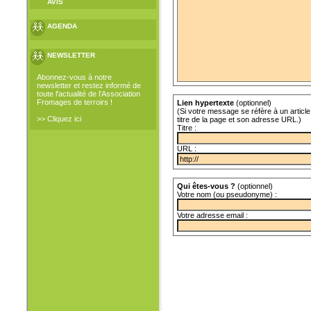
AVIS
AGENDA
NEWSLETTER
Abonnez-vous à notre
newsletter et restez informé de
toute l'actualité de l'Association
Fromages de terroirs !
Lien hypertexte
(optionnel)
(Si votre message se réfère à un article 
>> Cliquez ici
titre de la page et son adresse URL.)
Titre :
URL :
Qui êtes-vous ?
(optionnel)
Votre nom (ou pseudonyme) :
Votre adresse email :