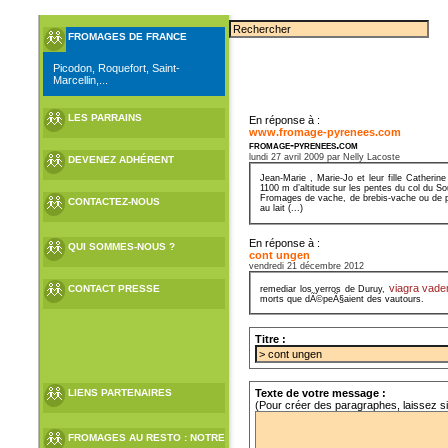
FROMAGES DE FRANCE
Picodon, Roquefort, Saint-
Marcellin,...
LES PARRAINS
En réponse à :
www.fromage-pyrenees.com
fromage-pyrenees.com
lundi 27 avril 2009 par Nelly Lacoste
DEVENEZ ADHÉRENT
Jean-Marie , Marie-Jo et leur fille Cather
1100 m d’altitude sur les pentes du col du S
Fromages de vache, de brebis-vache ou de pur
CONTACTEZ-NOUS
au lait (...)
En réponse à :
QUI SOMMES-NOUS ?
cont ungen
vendredi 21 décembre 2012
viagra vad
CONTACT PRESSE
remediar los yerros de Duruy,
morts que dÃ©peÃ§aient des vautours.
Titre :
LIENS PARTENAIRES
Texte de votre message :
(Pour créer des paragraphes, laissez s
FROMAGES AU RESTO : NOTRE