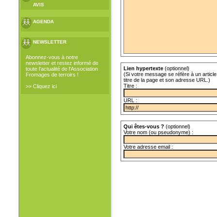
AVIS
AGENDA
NEWSLETTER
Abonnez-vous à notre
newsletter et restez informé de
Lien hypertexte
(optionnel)
toute l'actualité de l'Association
(Si votre message se réfère à un article 
Fromages de terroirs !
titre de la page et son adresse URL.)
Titre :
>> Cliquez ici
URL :
Qui êtes-vous ?
(optionnel)
Votre nom (ou pseudonyme) :
Votre adresse email :