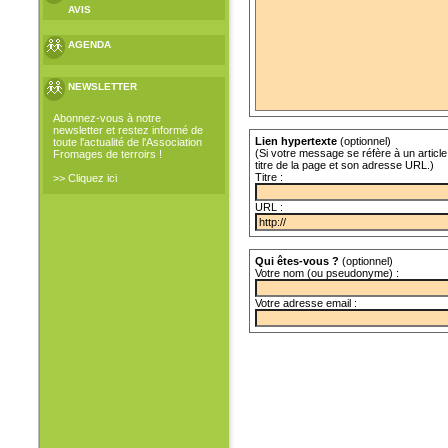
AVIS
AGENDA
NEWSLETTER
Abonnez-vous à notre
newsletter et restez informé de
Lien hypertexte
(optionnel)
toute l'actualité de l'Association
(Si votre message se réfère à un article 
Fromages de terroirs !
titre de la page et son adresse URL.)
Titre :
>> Cliquez ici
URL :
Qui êtes-vous ?
(optionnel)
Votre nom (ou pseudonyme) :
Votre adresse email :