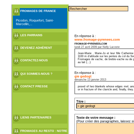
FROMAGES DE FRANCE
Picodon, Roquefort, Saint-
Marcellin,...
LES PARRAINS
En réponse à :
www.fromage-pyrenees.com
fromage-pyrenees.com
lundi 27 avril 2009 par Nelly Lacoste
DEVENEZ ADHÉRENT
Jean-Marie , Marie-Jo et leur fille Cather
1100 m d’altitude sur les pentes du col du S
Fromages de vache, de brebis-vache ou de pur
CONTACTEZ-NOUS
au lait (...)
En réponse à :
QUI SOMMES-NOUS ?
gie gedogt
dimanche 13 janvier 2013
CONTACT PRESSE
posed of Iwo blankels whose edges mel, an
or in fracture of the clavicle and, finally, they.
Titre :
LIENS PARTENAIRES
Texte de votre message :
(Pour créer des paragraphes, laissez s
FROMAGES AU RESTO : NOTRE