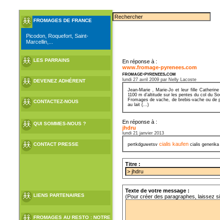
FROMAGES DE FRANCE
Picodon, Roquefort, Saint-
Marcellin,...
LES PARRAINS
En réponse à :
www.fromage-pyrenees.com
fromage-pyrenees.com
lundi 27 avril 2009 par Nelly Lacoste
DEVENEZ ADHÉRENT
Jean-Marie , Marie-Jo et leur fille Cather
1100 m d’altitude sur les pentes du col du S
Fromages de vache, de brebis-vache ou de pur
CONTACTEZ-NOUS
au lait (...)
En réponse à :
QUI SOMMES-NOUS ?
jhdru
lundi 21 janvier 2013
cialis kaufen
CONTACT PRESSE
pertkdguwetsv
cialis generik
Titre :
Texte de votre message :
LIENS PARTENAIRES
(Pour créer des paragraphes, laissez s
FROMAGES AU RESTO : NOTRE