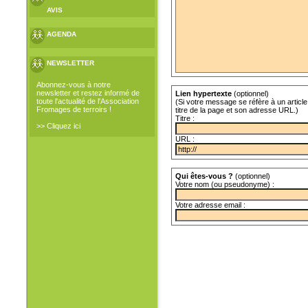
AVIS
AGENDA
NEWSLETTER
Abonnez-vous à notre
newsletter et restez informé de
Lien hypertexte
(optionnel)
toute l'actualité de l'Association
(Si votre message se réfère à un article 
Fromages de terroirs !
titre de la page et son adresse URL.)
Titre :
>> Cliquez ici
URL :
Qui êtes-vous ?
(optionnel)
Votre nom (ou pseudonyme) :
Votre adresse email :