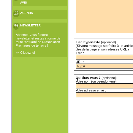
AVIS
AGENDA
NEWSLETTER
Abonnez-vous à notre
newsletter et restez informé de
toute l'actualité de l'Association
Lien hypertexte
(optionnel)
Fromages de terroirs !
(Si votre message se réfère à un article 
titre de la page et son adresse URL.)
>> Cliquez ici
Titre :
URL :
Qui êtes-vous ?
(optionnel)
Votre nom (ou pseudonyme) :
Votre adresse email :