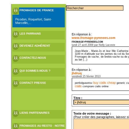
FROMAGES DE FRANCE
Picodon, Roquefort, Saint-
Marcellin,...
LES PARRAINS
En réponse à :
www.fromage-pyrenees.com
fromage-pyrenees.com
lundi 27 avril 2009 par Nelly Lacoste
DEVENEZ ADHÉRENT
Jean-Marie , Marie-Jo et leur fille Cather
1100 m d’altitude sur les pentes du col du S
Fromages de vache, de brebis-vache ou de pur
CONTACTEZ-NOUS
au lait (...)
En réponse à :
QUI SOMMES-NOUS ?
jhdruq
vendredi 15 février 2013
buy cialis cheap
CONTACT PRESSE
pertkdguwetsv
generic ci
cialis
comprare cialis online
Titre :
LIENS PARTENAIRES
Texte de votre message :
(Pour créer des paragraphes, laissez s
FROMAGES AU RESTO : NOTRE