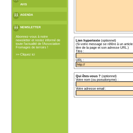
AVIS
AGENDA
NEWSLETTER
Abonnez-vous à notre
newsletter et restez informé de
Lien hypertexte
(optionnel)
toute l'actualité de l'Association
(Si votre message se réfère à un article 
Fromages de terroirs !
titre de la page et son adresse URL.)
Titre :
>> Cliquez ici
URL :
Qui êtes-vous ?
(optionnel)
Votre nom (ou pseudonyme) :
Votre adresse email :