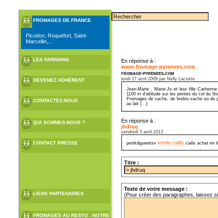
FROMAGES DE FRANCE
Picodon, Roquefort, Saint-
Marcellin,...
LES PARRAINS
En réponse à :
www.fromage-pyrenees.com
fromage-pyrenees.com
lundi 27 avril 2009 par Nelly Lacoste
DEVENEZ ADHÉRENT
Jean-Marie , Marie-Jo et leur fille Cather
1100 m d’altitude sur les pentes du col du S
Fromages de vache, de brebis-vache ou de pur
CONTACTEZ-NOUS
au lait (...)
En réponse à :
QUI SOMMES-NOUS ?
jhdruq
vendredi 5 avril 2013
vente cialis
CONTACT PRESSE
pertkdguwetsv
cialis achat en 
Titre :
Texte de votre message :
LIENS PARTENAIRES
(Pour créer des paragraphes, laissez s
FROMAGES AU RESTO : NOTRE