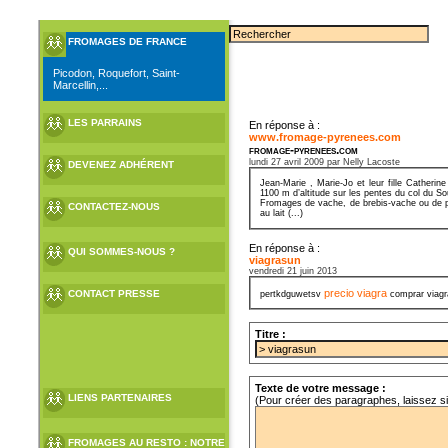
FROMAGES DE FRANCE
Picodon, Roquefort, Saint-
Marcellin,...
LES PARRAINS
En réponse à :
www.fromage-pyrenees.com
fromage-pyrenees.com
lundi 27 avril 2009 par Nelly Lacoste
DEVENEZ ADHÉRENT
Jean-Marie , Marie-Jo et leur fille Cather
1100 m d’altitude sur les pentes du col du S
Fromages de vache, de brebis-vache ou de pur
CONTACTEZ-NOUS
au lait (...)
En réponse à :
QUI SOMMES-NOUS ?
viagrasun
vendredi 21 juin 2013
precio viagra
CONTACT PRESSE
pertkdguwetsv
comprar viagr
Titre :
Texte de votre message :
LIENS PARTENAIRES
(Pour créer des paragraphes, laissez s
FROMAGES AU RESTO : NOTRE