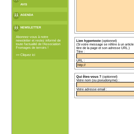
AVIS
AGENDA
NEWSLETTER
Abonnez-vous à notre
newsletter et restez informé de
Lien hypertexte
(optionnel)
toute l'actualité de l'Association
(Si votre message se réfère à un article 
Fromages de terroirs !
titre de la page et son adresse URL.)
Titre :
>> Cliquez ici
URL :
Qui êtes-vous ?
(optionnel)
Votre nom (ou pseudonyme) :
Votre adresse email :