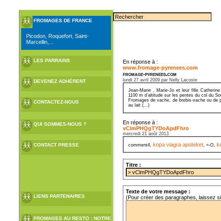
FROMAGES DE FRANCE
Picodon, Roquefort, Saint-
Marcellin,...
LES PARRAINS
En réponse à :
www.fromage-pyrenees.com
fromage-pyrenees.com
lundi 27 avril 2009 par Nelly Lacoste
DEVENEZ ADHÉRENT
Jean-Marie , Marie-Jo et leur fille Cather
1100 m d’altitude sur les pentes du col du S
Fromages de vache, de brebis-vache ou de pur
CONTACTEZ-NOUS
au lait (...)
En réponse à :
QUI SOMMES-NOUS ?
vClmPHQgTYDoApdFhro
mercredi 21 août 2013
kopa viagra apoteket
k
CONTACT PRESSE
comment4,
, =-O,
Titre :
Texte de votre message :
LIENS PARTENAIRES
(Pour créer des paragraphes, laissez s
FROMAGES AU RESTO : NOTRE