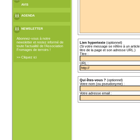
AVIS
AGENDA
NEWSLETTER
Abonnez-vous à notre
newsletter et restez informé de
Lien hypertexte
(optionnel)
toute l'actualité de l'Association
(Si votre message se réfère à un article 
Fromages de terroirs !
titre de la page et son adresse URL.)
Titre :
>> Cliquez ici
URL :
Qui êtes-vous ?
(optionnel)
Votre nom (ou pseudonyme) :
Votre adresse email :