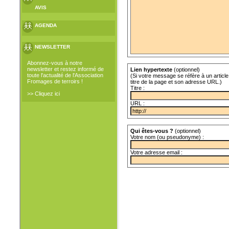
AVIS
AGENDA
NEWSLETTER
Abonnez-vous à notre
newsletter et restez informé de
Lien hypertexte
(optionnel)
toute l'actualité de l'Association
(Si votre message se réfère à un article 
Fromages de terroirs !
titre de la page et son adresse URL.)
Titre :
>> Cliquez ici
URL :
Qui êtes-vous ?
(optionnel)
Votre nom (ou pseudonyme) :
Votre adresse email :