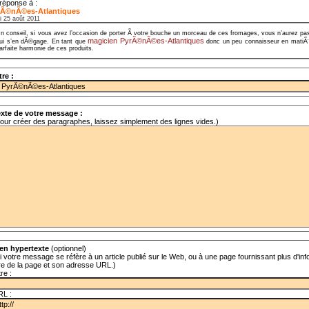
réponse à :
rÃ©nÃ©es-Atlantiques
i 25 août 2011
n conseil, si vous avez l’occasion de porter Ã votre bouche un morceau de ces fromages, vous n’aurez pas
magicien PyrÃ©nÃ©es-Atlantiques
ui s’en dÃ©gage. En tant que
donc un peu connaisseur en matiÃ¨
arfaite harmonie de ces produits.
tre :
xte de votre message :
our créer des paragraphes, laissez simplement des lignes vides.)
en hypertexte
(optionnel)
i votre message se réfère à un article publié sur le Web, ou à une page fournissant plus d'info
tre de la page et son adresse URL.)
tre :
RL :