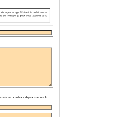
 de regret et apprÃ©cierait la dÃ©licatesse
re de fromage, je peux vous assurez de la
rmations, veuillez indiquer ci-après le