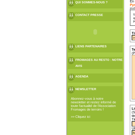
En 
QUI SOMMES-NOUS ?
Py
jeud
U
CONTACT PRESSE
q
p
Ti
LIENS PARTENAIRES
Te
(P
FROMAGES AU RESTO : NOTRE
AVIS
AGENDA
NEWSLETTER
Abonnez-vous à notre
newsletter et restez informé de
toute l'actualité de l'Association
Li
Fromages de terroirs !
(S
ti
>> Cliquez ici
Ti
U