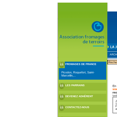
ARCH
FROMAGES DE FRANCE
Picodon, Roquefort, Saint-
Marcellin,...
LES PARRAINS
En 
ww
fro
lund
DEVENEZ ADHÉRENT
J
1
F
CONTACTEZ-NOUS
a