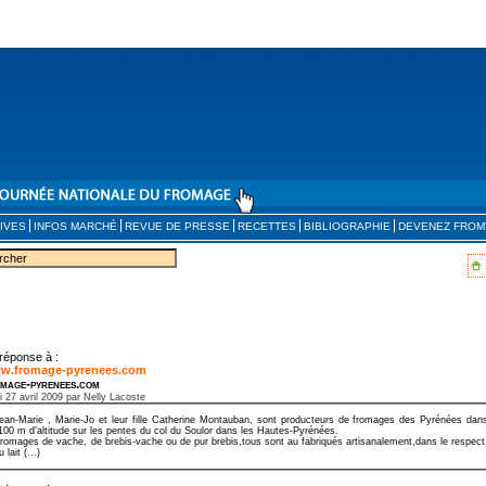
IVES
INFOS MARCHÉ
REVUE DE PRESSE
RECETTES
BIBLIOGRAPHIE
DEVENEZ FROM
réponse à :
w.fromage-pyrenees.com
mage-pyrenees.com
i 27 avril 2009 par Nelly Lacoste
ean-Marie , Marie-Jo et leur fille Catherine Montauban, sont producteurs de fromages des Pyrénées da
100 m d’altitude sur les pentes du col du Soulor dans les Hautes-Pyrénées.
romages de vache, de brebis-vache ou de pur brebis,tous sont au fabriqués artisanalement,dans le respect de
u lait (...)