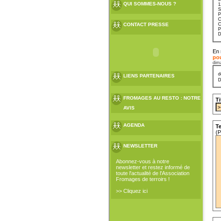
QUI SOMMES-NOUS ?
1
S
P
C
CONTACT PRESSE
C
P
D
En 
po
dim
d
LIENS PARTENAIRES
D
FROMAGES AU RESTO : NOTRE
Ti
AVIS
AGENDA
Te
(P
NEWSLETTER
Abonnez-vous à notre
newsletter et restez informé de
toute l'actualité de l'Association
Fromages de terroirs !
>> Cliquez ici