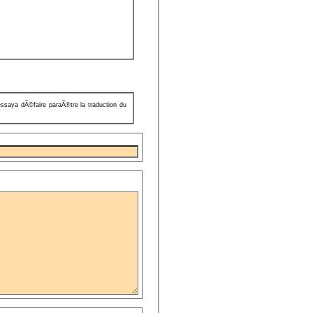
essaya dÃ©faire paraÃ®tre la traduction du