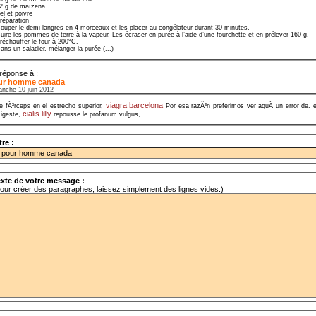
2 g de maïzena
el et poivre
réparation
ouper le demi langres en 4 morceaux et les placer au congélateur durant 30 minutes.
uire les pommes de terre à la vapeur. Les écraser en purée à l’aide d’une fourchette et en prélever 160 g.
réchauffer le four à 200°C.
ans un saladier, mélanger la purée (...)
réponse à :
ur homme canada
anche 10 juin 2012
viagra barcelona
e fÃ³rceps en el estrecho superior,
Por esa razÃ³n preferimos ver aquÃ­ un error de. 
cialis lilly
igeste,
repousse le profanum vulgus,
tre :
xte de votre message :
our créer des paragraphes, laissez simplement des lignes vides.)