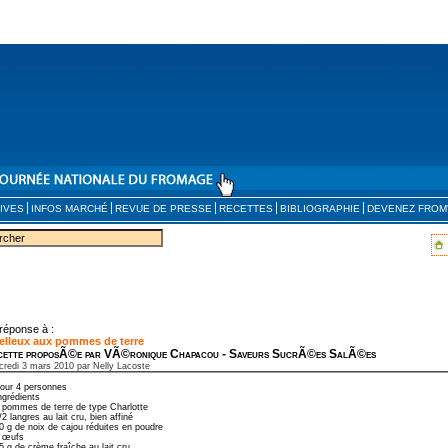
IVES
INFOS MARCHÉ
REVUE DE PRESSE
RECETTES
BIBLIOGRAPHIE
DEVENEZ FROM
réponse à :
elleux aux pommes de terre
cette proposÃ©e par VÃ©ronique Chapacou - Saveurs SucrÃ©es SalÃ©es
credi 3 mars 2010 par Nelly Lacoste
our 4 personnes
ngrédients
 pommes de terre de type Charlotte
/2 langres au lait cru, bien affiné
0 g de noix de cajou réduites en poudre
 œufs
5 g de crème fraîche au lait cru