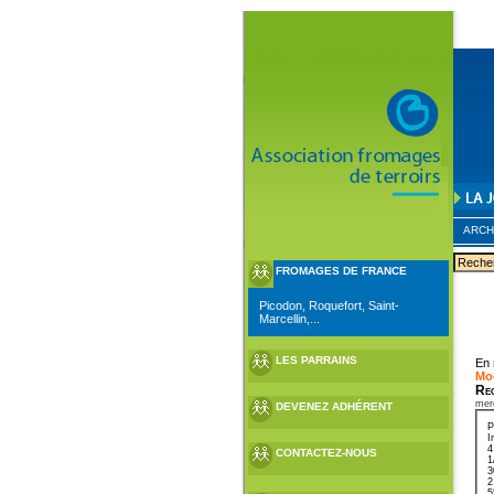
ARCH
FROMAGES DE FRANCE
Picodon, Roquefort, Saint-
Marcellin,...
LES PARRAINS
En 
Mo
Re
mer
DEVENEZ ADHÉRENT
P
I
4
CONTACTEZ-NOUS
1
3
2
5