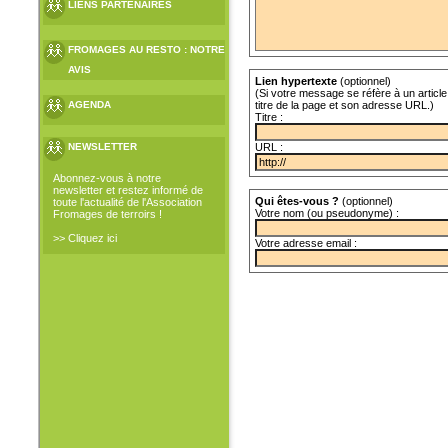
LIENS PARTENAIRES
FROMAGES AU RESTO : NOTRE
AVIS
Lien hypertexte
(optionnel)
(Si votre message se réfère à un article 
titre de la page et son adresse URL.)
AGENDA
Titre :
URL :
NEWSLETTER
Abonnez-vous à notre
newsletter et restez informé de
Qui êtes-vous ?
(optionnel)
toute l'actualité de l'Association
Votre nom (ou pseudonyme) :
Fromages de terroirs !
>> Cliquez ici
Votre adresse email :