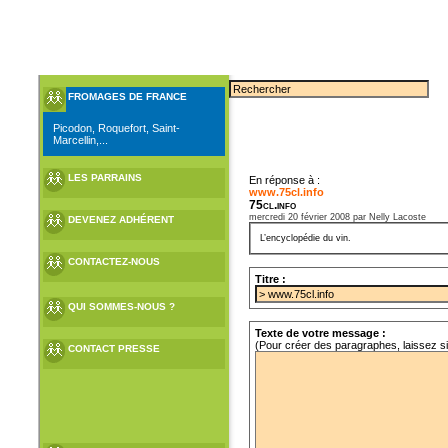
FROMAGES DE FRANCE
Picodon, Roquefort, Saint-
Marcellin,...
LES PARRAINS
En réponse à :
www.75cl.info
75cl.info
mercredi 20 février 2008 par Nelly Lacoste
DEVENEZ ADHÉRENT
L’encyclopédie du vin.
CONTACTEZ-NOUS
Titre :
QUI SOMMES-NOUS ?
Texte de votre message :
(Pour créer des paragraphes, laissez s
CONTACT PRESSE