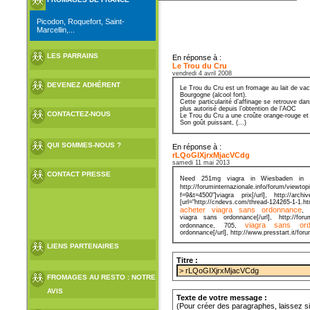
Picodon, Roquefort, Saint-
Marcellin,...
LES PARRAINS
En réponse à :
Le Trou du Cru
vendredi 4 avril 2008
DEVENEZ ADHÉRENT
Le Trou du Cru est un fromage au lait de vac
Bourgogne (alcool fort).
Cette particularité d’affinage se retrouve da
plus autorisé depuis l’obtention de l’AOC
CONTACTEZ-NOUS
Le Trou du Cru a une croûte orange-rouge et 
Son goût puissant, (...)
QUI SOMMES-NOUS ?
En réponse à :
rLQoGIXjrxMjacVCdg
samedi 11 mai 2013
CONTACT PRESSE
Need 251mg viagra in Wiesbaden in
http://foruminternazionale.info/forum/view
f=9&t=4500"]viagra prix[/url], http://arc
[url="http://cndevs.com/thread-124265-1-1.ht
acheter viagra sans ordonnance
, 
viagra sans ordonnance[/url], http://foru
viagra sans ord
ordonnance, 705,
ordonnance[/url], http://www.presstart.it/
LIENS PARTENAIRES
Titre :
FROMAGES AU RESTO : NOTRE
AVIS
Texte de votre message :
(Pour créer des paragraphes, laissez s