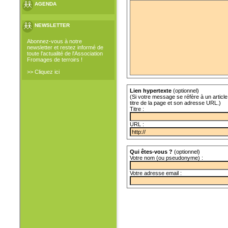
AGENDA
NEWSLETTER
Abonnez-vous à notre
newsletter et restez informé de
toute l'actualité de l'Association
Fromages de terroirs !
>> Cliquez ici
Lien hypertexte
(optionnel)
(Si votre message se réfère à un article 
titre de la page et son adresse URL.)
Titre :
URL :
Qui êtes-vous ?
(optionnel)
Votre nom (ou pseudonyme) :
Votre adresse email :