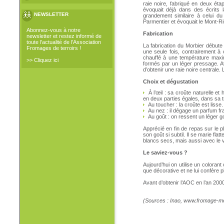
raie noire, fabriqué en deux éta
évoquait déjà dans des écrits l
NEWSLETTER
grandement similaire à celui du 
Parmentier et évoquait le Mont-Riso
Abonnez-vous à notre
Fabrication
newsletter et restez informé de
toute l'actualité de l'Association
La fabrication du Morbier début
Fromages de terroirs !
une seule fois, contrairement à c
chauffé à une température maxim
>> Cliquez ici
formés par un léger pressage. A
d’obtenir une raie noire centrale.
Choix et dégustation
À l’œil : sa croûte naturelle et
en deux parties égales, dans sa 
Au toucher : la croûte est lisse.
Au nez : il dégage un parfum fran
Au goût : on ressent un léger g
Apprécié en fin de repas sur le 
son goût si subtil. Il se marie fl
blancs secs, mais aussi avec le 
Le saviez-vous ?
Aujourd’hui on utilise un colorant
que décorative et ne lui confère 
Avant d’obtenir l’AOC en l’an 2000
(Sources : Inao, www.fromage-mor