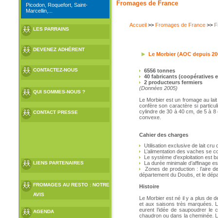
Fromages de France
Picodon, Roquefort, Saint-
Marcellin,...
Accueil
>>
Fromages de France
>>
F
LES PARRAINS
DEVENEZ ADHÉRENT
Le Morbier (AOC depuis 20
CONTACTEZ-NOUS
6556 tonnes
40 fabricants (coopératives e
2 producteurs fermiers
(Données 2005)
QUI SOMMES-NOUS ?
Le Morbier est un fromage au lait
confère son caractère si particu
cylindre de 30 à 40 cm, de 5 à 8 
CONTACT PRESSE
convexe.
Cahier des charges
Utilisation exclusive de lait cr
L’alimentation des vaches se com
Le système d’exploitation est b
LIENS PARTENAIRES
La durée minimale d’affinage est
Zones de production : l’aire de 
département du Doubs, et le dépa
FROMAGES AU RESTO : NOTRE
Histoire
AVIS
Le Morbier est né il y a plus de 
et aux saisons très marquées. L
eurent l’idée de saupoudrer le 
AGENDA
chaudron ou dans la cheminée. Le s