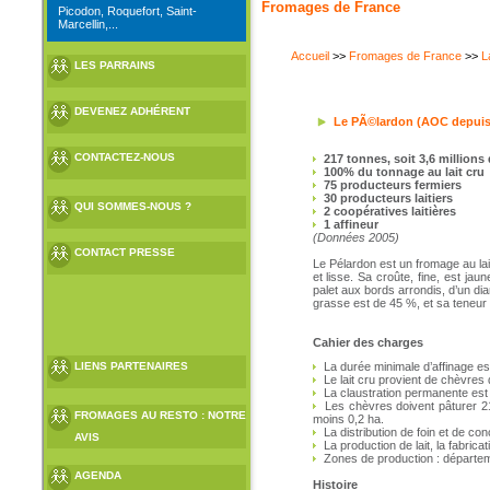
Fromages de France
Picodon, Roquefort, Saint-
Marcellin,...
Accueil
>>
Fromages de France
>>
L
LES PARRAINS
DEVENEZ ADHÉRENT
Le PÃ©lardon (AOC depuis
CONTACTEZ-NOUS
217 tonnes, soit 3,6 millions
100% du tonnage au lait cru
75 producteurs fermiers
30 producteurs laitiers
QUI SOMMES-NOUS ?
2 coopératives laitières
1 affineur
(Données 2005)
CONTACT PRESSE
Le Pélardon est un fromage au lai
et lisse. Sa croûte, fine, est ja
palet aux bords arrondis, d’un d
grasse est de 45 %, et sa teneur
Cahier des charges
LIENS PARTENAIRES
La durée minimale d’affinage est 
Le lait cru provient de chèvres 
La claustration permanente est i
Les chèvres doivent pâturer 210
FROMAGES AU RESTO : NOTRE
moins 0,2 ha.
La distribution de foin et de con
AVIS
La production de lait, la fabrica
Zones de production : départeme
AGENDA
Histoire