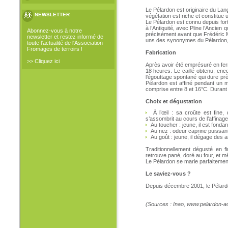
Le Pélardon est originaire du La
NEWSLETTER
végétation est riche et constitue
Le Pélardon est connu depuis fort
à l’Antiquité, avec Pline l’Ancien
Abonnez-vous à notre
précisément avant que Frédéric Mi
newsletter et restez informé de
uns des synonymes du Pélardon, 
toute l'actualité de l'Association
Fromages de terroirs !
Fabrication
>> Cliquez ici
Après avoir été emprésuré en ferme
18 heures. Le caillé obtenu, encor
l’égouttage spontané qui dure pr
Pélardon est affiné pendant un 
comprise entre 8 et 16°C. Durant 
Choix et dégustation
À l’œil : sa croûte est fine,
s’assombrit au cours de l’affinag
Au toucher : jeune, il est fonda
Au nez : odeur caprine puissant
Au goût : jeune, il dégage des ar
Traditionnellement dégusté en f
retrouve pané, doré au four, et 
Le Pélardon se marie parfaiteme
Le saviez-vous ?
Depuis décembre 2001, le Pélardon
(Sources : Inao, www.pelardon-ao