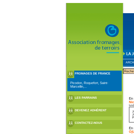
ARCH
FROMAGES DE FRANCE
Picodon, Roquefort, Saint-
Marcellin,...
LES PARRAINS
En 
Nic
lund
DEVENEZ ADHÉRENT
J
J
P
CONTACTEZ-NOUS
En 
Oj