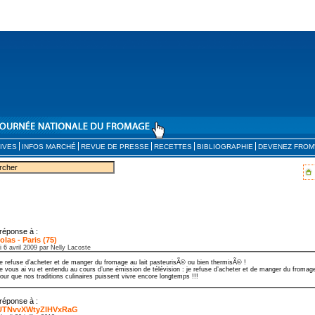
IVES
INFOS MARCHÉ
REVUE DE PRESSE
RECETTES
BIBLIOGRAPHIE
DEVENEZ FROM
réponse à :
olas - Paris (75)
i 6 avril 2009 par Nelly Lacoste
e refuse d’acheter et de manger du fromage au lait pasteurisÃ© ou bien thermisÃ© !
e vous ai vu et entendu au cours d’une émission de télévision : je refuse d’acheter et de manger du fromage
our que nos traditions culinaires puissent vivre encore longtemps !!!
réponse à :
UTNvvXWtyZlHVxRaG