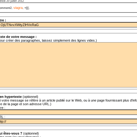
redi 20 juillet 2012
viagra
omment2,
, =[[[,
tre :
xte de votre message :
our créer des paragraphes, laissez simplement des lignes vides.)
en hypertexte
(optionnel)
i votre message se réfère à un article publié sur le Web, ou à une page fournissant plus d'info
tre de la page et son adresse URL.)
tre :
RL :
ui êtes-vous ?
(optionnel)