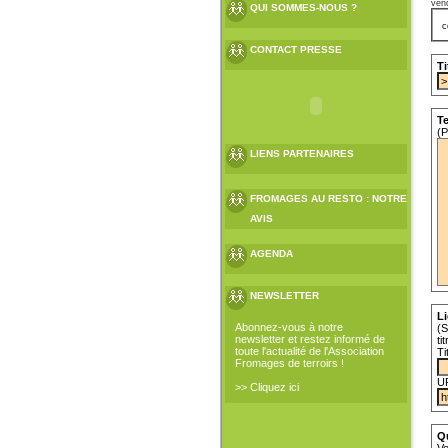
vend
QUI SOMMES-NOUS ?
c
CONTACT PRESSE
Ti
Te
(P
LIENS PARTENAIRES
FROMAGES AU RESTO : NOTRE
AVIS
AGENDA
NEWSLETTER
Li
Abonnez-vous à notre
(S
newsletter et restez informé de
ti
toute l'actualité de l'Association
Ti
Fromages de terroirs !
U
>> Cliquez ici
Q