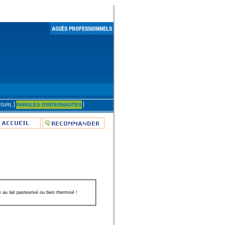
'GIRL
PAROLES D'INTERNAUTES
 au lait pasteurisé ou bien thermisé !