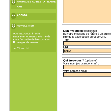
FROMAGES AU RESTO : NOTRE
AVIS
AGENDA
NEWSLETTER
Lien hypertexte
(optionnel)
Abonnez-vous à notre
(Si votre message se réfère à un article 
newsletter et restez informé de
titre de la page et son adresse URL.)
toute l'actualité de l'Association
Titre :
Fromages de terroirs !
URL :
>> Cliquez ici
Qui êtes-vous ?
(optionnel)
Votre nom (ou pseudonyme) :
Votre adresse email :