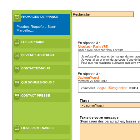
FROMAGES DE FRANCE
Picodon, Roquefort, Saint-
Marcellin,...
LES PARRAINS
En réponse à :
Nicolas - Paris (75)
lundi 6 avril 2009 par Nelly Lacoste
DEVENEZ ADHÉRENT
Je refuse d’acheter et de manger du fromage
Je vous ai vu et entendu au cours d’une émiss
Pour que nos traditions culinaires puissent v
CONTACTEZ-NOUS
En réponse à :
JadmmYsqci
mercredi 29 août 2012
QUI SOMMES-NOUS ?
viagra 150mg online
comment3,
, 938114,
CONTACT PRESSE
Titre :
Texte de votre message :
(Pour créer des paragraphes, laissez s
LIENS PARTENAIRES