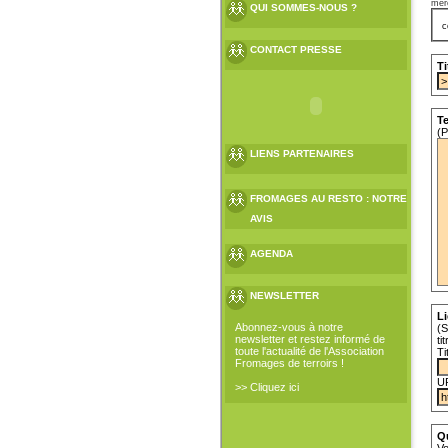
mer
QUI SOMMES-NOUS ?
c
CONTACT PRESSE
Ti
Te
(P
LIENS PARTENAIRES
FROMAGES AU RESTO : NOTRE
AVIS
AGENDA
NEWSLETTER
Li
Abonnez-vous à notre
(S
newsletter et restez informé de
ti
toute l'actualité de l'Association
Ti
Fromages de terroirs !
U
>> Cliquez ici
Q