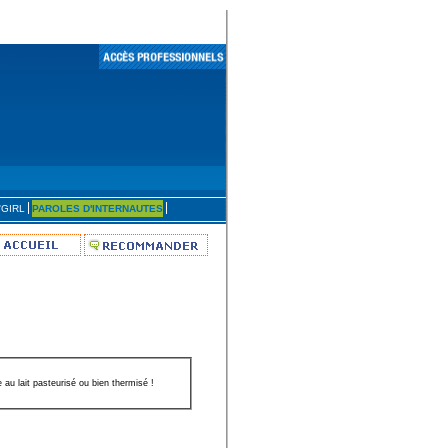
'GIRL
PAROLES D'INTERNAUTES
 au lait pasteurisé ou bien thermisé !