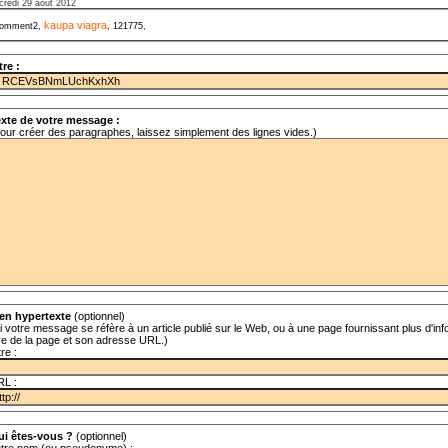
credi 29 août 2012
kaupa viagra
omment2,
, 121775,
tre :
xte de votre message :
our créer des paragraphes, laissez simplement des lignes vides.)
en hypertexte
(optionnel)
i votre message se réfère à un article publié sur le Web, ou à une page fournissant plus d'info
tre de la page et son adresse URL.)
tre :
RL :
ui êtes-vous ?
(optionnel)