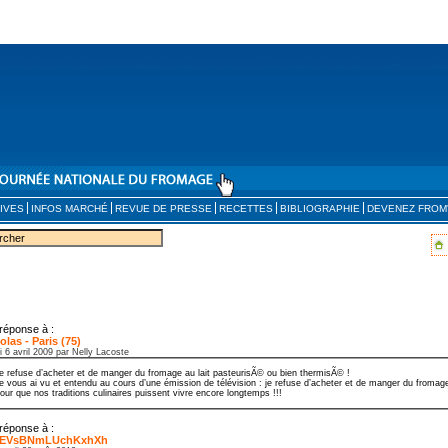
IVES
INFOS MARCHÉ
REVUE DE PRESSE
RECETTES
BIBLIOGRAPHIE
DEVENEZ FROM
réponse à :
olas - Paris (75)
i 6 avril 2009 par Nelly Lacoste
e refuse d’acheter et de manger du fromage au lait pasteurisÃ© ou bien thermisÃ© !
e vous ai vu et entendu au cours d’une émission de télévision : je refuse d’acheter et de manger du fromage
our que nos traditions culinaires puissent vivre encore longtemps !!!
réponse à :
EVsBNmLUchKxhXh