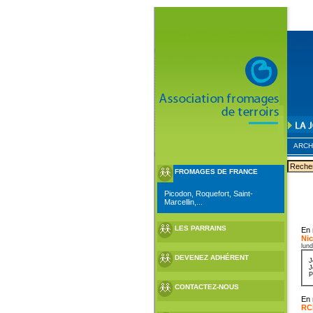
ARCH
FROMAGES DE FRANCE
Picodon, Roquefort, Saint-
Marcellin,...
LES PARRAINS
En 
Nic
lund
DEVENEZ ADHÉRENT
J
J
P
CONTACTEZ-NOUS
En 
RC