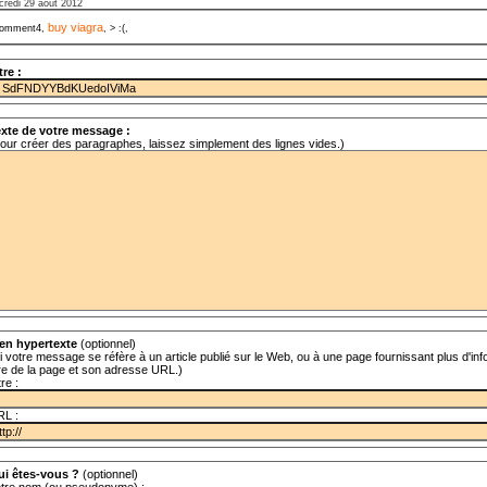
credi 29 août 2012
buy viagra
omment4,
, > :(,
tre :
xte de votre message :
our créer des paragraphes, laissez simplement des lignes vides.)
en hypertexte
(optionnel)
i votre message se réfère à un article publié sur le Web, ou à une page fournissant plus d'info
tre de la page et son adresse URL.)
tre :
RL :
ui êtes-vous ?
(optionnel)