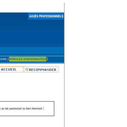
'GIRL
PAROLES D'INTERNAUTES
 au lait pasteurisé ou bien thermisé !