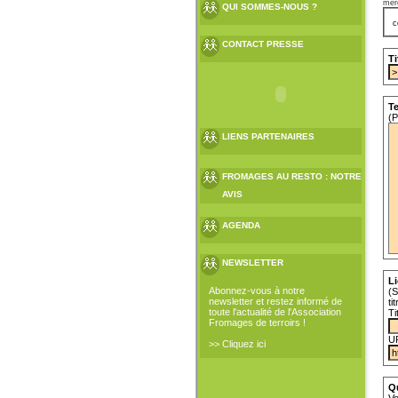
mer
QUI SOMMES-NOUS ?
c
CONTACT PRESSE
Ti
Te
(P
LIENS PARTENAIRES
FROMAGES AU RESTO : NOTRE
AVIS
AGENDA
NEWSLETTER
Li
Abonnez-vous à notre
(S
newsletter et restez informé de
ti
toute l'actualité de l'Association
Ti
Fromages de terroirs !
U
>> Cliquez ici
Q