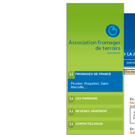
ARCH
FROMAGES DE FRANCE
Picodon, Roquefort, Saint-
Marcellin,...
LES PARRAINS
En 
Nic
lund
DEVENEZ ADHÉRENT
J
J
P
CONTACTEZ-NOUS
En 
Sd