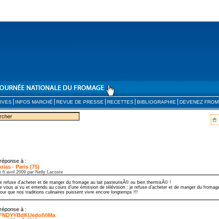
IVES
INFOS MARCHÉ
REVUE DE PRESSE
RECETTES
BIBLIOGRAPHIE
DEVENEZ FROM
réponse à :
olas - Paris (75)
i 6 avril 2009 par Nelly Lacoste
e refuse d’acheter et de manger du fromage au lait pasteurisÃ© ou bien thermisÃ© !
e vous ai vu et entendu au cours d’une émission de télévision : je refuse d’acheter et de manger du fromage
our que nos traditions culinaires puissent vivre encore longtemps !!!
réponse à :
FNDYYBdKUedoIViMa