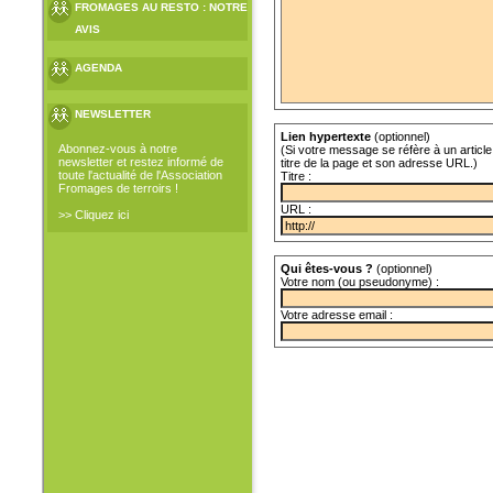
FROMAGES AU RESTO : NOTRE
AVIS
AGENDA
NEWSLETTER
Lien hypertexte
(optionnel)
Abonnez-vous à notre
(Si votre message se réfère à un article 
newsletter et restez informé de
titre de la page et son adresse URL.)
toute l'actualité de l'Association
Titre :
Fromages de terroirs !
URL :
>> Cliquez ici
Qui êtes-vous ?
(optionnel)
Votre nom (ou pseudonyme) :
Votre adresse email :