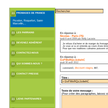
FROMAGES DE FRANCE
Picodon, Roquefort, Saint-
Marcellin,...
LES PARRAINS
En réponse à :
Nicolas - Paris (75)
lundi 6 avril 2009 par Nelly Lacoste
DEVENEZ ADHÉRENT
Je refuse d’acheter et de manger du fromage
Je vous ai vu et entendu au cours d’une émiss
Pour que nos traditions culinaires puissent v
CONTACTEZ-NOUS
En réponse à :
GvFWxRQzJzdwhC
jeudi 30 août 2012
QUI SOMMES-NOUS ?
discount viagra
comment3,
, 887,
CONTACT PRESSE
Titre :
Texte de votre message :
(Pour créer des paragraphes, laissez s
LIENS PARTENAIRES