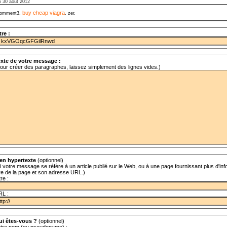
i 30 août 2012
buy cheap viagra
omment3,
, zer,
tre :
xte de votre message :
our créer des paragraphes, laissez simplement des lignes vides.)
en hypertexte
(optionnel)
i votre message se réfère à un article publié sur le Web, ou à une page fournissant plus d'info
tre de la page et son adresse URL.)
tre :
RL :
ui êtes-vous ?
(optionnel)