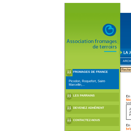
ARCH
FROMAGES DE FRANCE
Picodon, Roquefort, Saint-
Marcellin,...
LES PARRAINS
En 
Nic
lund
DEVENEZ ADHÉRENT
J
J
P
CONTACTEZ-NOUS
En 
kx