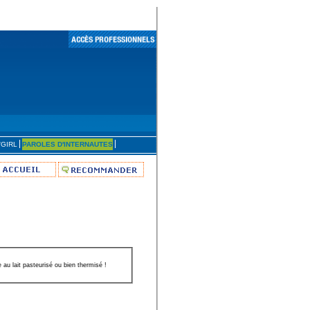
'GIRL
PAROLES D'INTERNAUTES
 au lait pasteurisé ou bien thermisé !