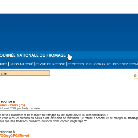
IVES
INFOS MARCHÉ
REVUE DE PRESSE
RECETTES
BIBLIOGRAPHIE
DEVENEZ FROM
réponse à :
olas - Paris (75)
i 6 avril 2009 par Nelly Lacoste
e refuse d’acheter et de manger du fromage au lait pasteurisÃ© ou bien thermisÃ© !
e vous ai vu et entendu au cours d’une émission de télévision : je refuse d’acheter et de manger du fromage
our que nos traditions culinaires puissent vivre encore longtemps !!!
réponse à :
VGOqcGFGilRnwd