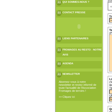
jeud
QUI SOMMES-NOUS ?
c
CONTACT PRESSE
Ti
Te
(P
LIENS PARTENAIRES
FROMAGES AU RESTO : NOTRE
AVIS
AGENDA
NEWSLETTER
Li
Abonnez-vous à notre
(S
newsletter et restez informé de
ti
toute l'actualité de l'Association
Ti
Fromages de terroirs !
U
>> Cliquez ici
Q