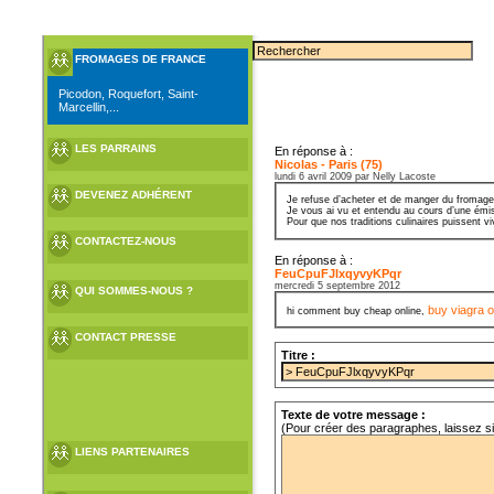
FROMAGES DE FRANCE
Picodon, Roquefort, Saint-
Marcellin,...
LES PARRAINS
En réponse à :
Nicolas - Paris (75)
lundi 6 avril 2009 par Nelly Lacoste
DEVENEZ ADHÉRENT
Je refuse d’acheter et de manger du fromage
Je vous ai vu et entendu au cours d’une émiss
Pour que nos traditions culinaires puissent v
CONTACTEZ-NOUS
En réponse à :
FeuCpuFJlxqyvyKPqr
mercredi 5 septembre 2012
QUI SOMMES-NOUS ?
buy viagra o
hi comment buy cheap online,
CONTACT PRESSE
Titre :
Texte de votre message :
(Pour créer des paragraphes, laissez s
LIENS PARTENAIRES