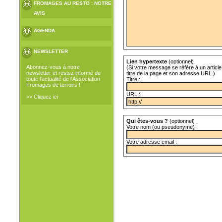
FROMAGES AU RESTO : NOTRE
AVIS
AGENDA
NEWSLETTER
Lien hypertexte
(optionnel)
Abonnez-vous à notre
(Si votre message se réfère à un article 
newsletter et restez informé de
titre de la page et son adresse URL.)
toute l'actualité de l'Association
Titre :
Fromages de terroirs !
URL :
>> Cliquez ici
Qui êtes-vous ?
(optionnel)
Votre nom (ou pseudonyme) :
Votre adresse email :