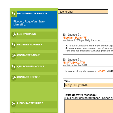
FROMAGES DE FRANCE
Picodon, Roquefort, Saint-
Marcellin,...
LES PARRAINS
En réponse à :
Nicolas - Paris (75)
lundi 6 avril 2009 par Nelly Lacoste
DEVENEZ ADHÉRENT
Je refuse d’acheter et de manger du fromage
Je vous ai vu et entendu au cours d’une émiss
Pour que nos traditions culinaires puissent v
CONTACTEZ-NOUS
En réponse à :
NIjfPYuEyKbATU
jeudi 6 septembre 2012
QUI SOMMES-NOUS ?
viagra
hi comment buy cheap online,
, 7364
CONTACT PRESSE
Titre :
Texte de votre message :
(Pour créer des paragraphes, laissez s
LIENS PARTENAIRES