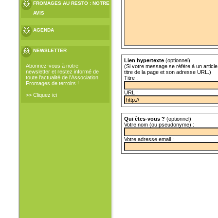
FROMAGES AU RESTO : NOTRE
AVIS
AGENDA
NEWSLETTER
Lien hypertexte
(optionnel)
Abonnez-vous à notre
(Si votre message se réfère à un article 
newsletter et restez informé de
titre de la page et son adresse URL.)
toute l'actualité de l'Association
Titre :
Fromages de terroirs !
URL :
>> Cliquez ici
Qui êtes-vous ?
(optionnel)
Votre nom (ou pseudonyme) :
Votre adresse email :