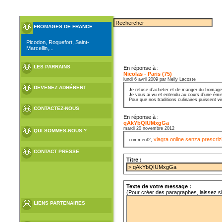
FROMAGES DE FRANCE
Picodon, Roquefort, Saint-
Marcellin,...
LES PARRAINS
En réponse à :
Nicolas - Paris (75)
lundi 6 avril 2009 par Nelly Lacoste
DEVENEZ ADHÉRENT
Je refuse d’acheter et de manger du fromage
Je vous ai vu et entendu au cours d’une émiss
Pour que nos traditions culinaires puissent v
CONTACTEZ-NOUS
En réponse à :
qAkYbQIUMxgGa
mardi 20 novembre 2012
QUI SOMMES-NOUS ?
viagra online senza prescriz
comment2,
CONTACT PRESSE
Titre :
Texte de votre message :
(Pour créer des paragraphes, laissez s
LIENS PARTENAIRES