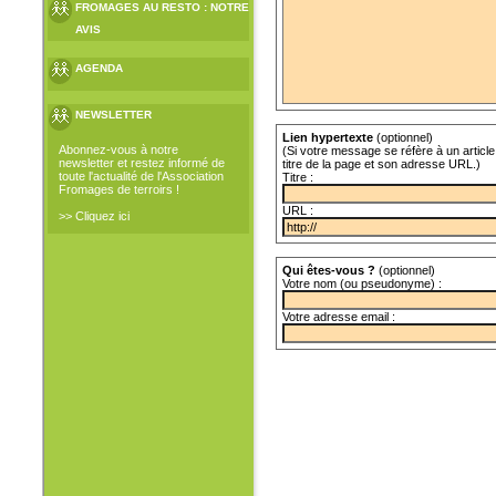
FROMAGES AU RESTO : NOTRE
AVIS
AGENDA
NEWSLETTER
Lien hypertexte
(optionnel)
Abonnez-vous à notre
(Si votre message se réfère à un article 
newsletter et restez informé de
titre de la page et son adresse URL.)
toute l'actualité de l'Association
Titre :
Fromages de terroirs !
URL :
>> Cliquez ici
Qui êtes-vous ?
(optionnel)
Votre nom (ou pseudonyme) :
Votre adresse email :